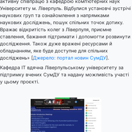
активну співпрацю з кафедрою комп’ютерних наук
Університету м. Ліверпуль. Відбулися установчі зустрічі
наукових груп та ознайомлення з напрямками
наукових досліджень, пошук спільних точок дотику.
Вражає відкритість колег з Ліверпуля, приємне
ставлення, бажання підтримати і допомогти розвинути
дослідження. Також дуже вражені ресурсами й
обладнанням, яке буде доступне для спільних
досліджень» [
Джерело: портал новин СумДУ
].
Кафедра ІТ вдячна Ліверпульському університету за
підтримку вчених СумДУ та надану можливість участі
у цьому проєкті.