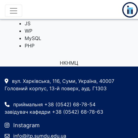
НТМL
CSS
JS
WP
MySQL
PHP
НКНМЦ
вул. Харківська, 116, Суми, Україна, 40007
Головний корпус, 13-й поверх, ауд. Г1303
приймальня +38 (0542) 68-78-54
завідувач кафедри +38 (0542) 68-78-63
Instagram
info@itp.sumdu.edu.ua