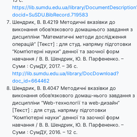
15 с.
https://lib.sumdu.edu.ua/library/DocumentDescription
docid=SuSDU.BibRecord.719583
Шендрик, В. В.4219 Методичні вказівки до
виконання обов’язкового домашнього завдання з
дисципліни “Математичні методи дослідження
операцій” [Текст] : для студ. напряму підготовки
“Комп’ютерні науки” денної та заочної форм
навчання / В. В. Шендрик, Ю. В. Парфененко. –
Суми : СумДУ, 2017. – 36 с.
http://lib.sumdu.edu.ua/library/DocDownload?
doc_id=664462
Шендрик, В. В.4047 Методичні вказівки до
виконання обов’язкового домаш-нього завдання з
дисципліни “Web-технології та web-дизайн”
[Текст] : для студ. напряму підготовки
“Комп’ютерні науки” денної та заочної форм
навчання / В. В. Шендрик, Ю. В. Парфененко. –
Суми : СумДУ, 2016. – 12 с.