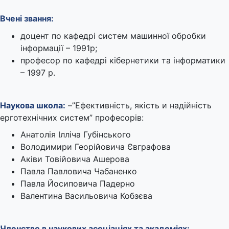
Вчені звання:
доцент по кафедрі систем машинної обробки
інформації – 1991р;
професор по кафедрі кібернетики та інформатики
– 1997 р.
Наукова школа:
–”Ефективність, якість и надійність
ерготехнічних систем” професорів:
Анатолія Ілліча Губінського
Володимири Георійовича Євграфова
Аківи Товійовича Ашерова
Павла Павловича Чабаненко
Павла Йосиповича Падерно
Валентина Васильовича Кобзєва
Членство в наукових асоціаціях та академіях: