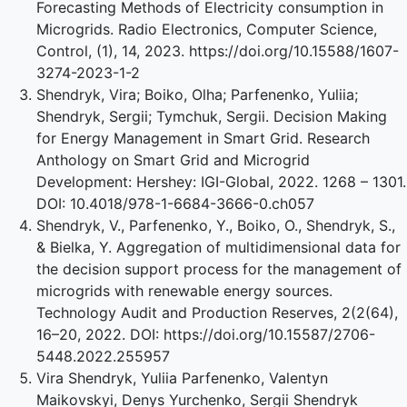
Forecasting Methods of Electricity consumption in
Microgrids. Radio Electronics, Computer Science,
Control, (1), 14, 2023. https://doi.org/10.15588/1607-
3274-2023-1-2
Shendryk, Vira; Boiko, Olha; Parfenenko, Yuliia;
Shendryk, Sergii; Tymchuk, Sergii. Decision Making
for Energy Management in Smart Grid. Research
Anthology on Smart Grid and Microgrid
Development: Hershey: IGI-Global, 2022. 1268 – 1301.
DOI: 10.4018/978-1-6684-3666-0.ch057
Shendryk, V., Parfenenko, Y., Boiko, O., Shendryk, S.,
& Bielka, Y. Aggregation of multidimensional data for
the decision support process for the management of
microgrids with renewable energy sources.
Technology Audit and Production Reserves, 2(2(64),
16–20, 2022. DOI: https://doi.org/10.15587/2706-
5448.2022.255957
Vira Shendryk, Yuliia Parfenenko, Valentyn
Maikovskyi, Denys Yurchenko, Sergii Shendryk