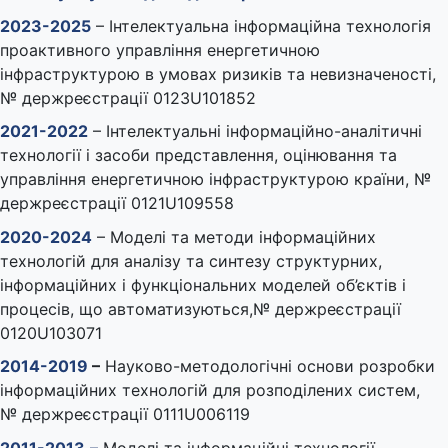
2023-2025
– Інтелектуальна інформаційна технологія
проактивного управління енергетичною
інфраструктурою в умовах ризиків та невизначеності,
№ держреєстрації 0123U101852
2021-2022
– Інтелектуальні інформаційно-аналітичні
технології і засоби представлення, оцінювання та
управління енергетичною інфраструктурою країни, №
держреєстрації 0121U109558
2020-2024
– Моделі та методи інформаційних
технологій для аналізу та синтезу структурних,
інформаційних і функціональних моделей об’єктів і
процесів, що автоматизуються,№ держреєстрації
0120U103071
2014-2019
–
Науково-методологічні основи розробки
інформаційних технологій для розподілених систем,
№ держреєстрації 0111U006119
2011-2013
–
Моделі та інформаційні технології