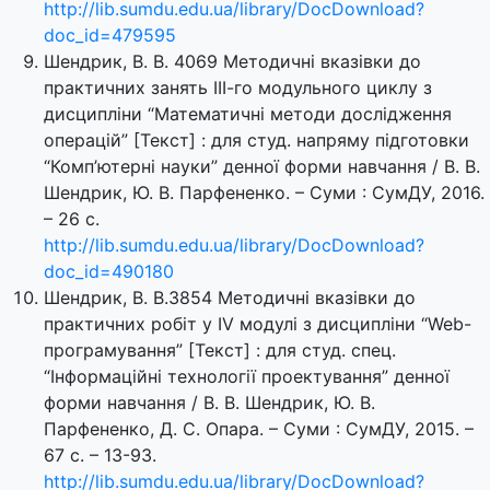
http://lib.sumdu.edu.ua/library/DocDownload?
doc_id=479595
Шендрик, В. В. 4069 Методичні вказівки до
практичних занять IIІ-го модульного циклу з
дисципліни “Математичні методи дослідження
операцій” [Текст] : для студ. напряму підготовки
“Комп’ютерні науки” денної форми навчання / В. В.
Шендрик, Ю. В. Парфененко. – Суми : СумДУ, 2016.
– 26 с.
http://lib.sumdu.edu.ua/library/DocDownload?
doc_id=490180
Шендрик, В. В.3854 Методичні вказівки до
практичних робіт у ІV модулі з дисципліни “Web-
програмування” [Текст] : для студ. спец.
“Інформаційні технології проектування” денної
форми навчання / В. В. Шендрик, Ю. В.
Парфененко, Д. С. Опара. – Суми : СумДУ, 2015. –
67 с. – 13-93.
http://lib.sumdu.edu.ua/library/DocDownload?