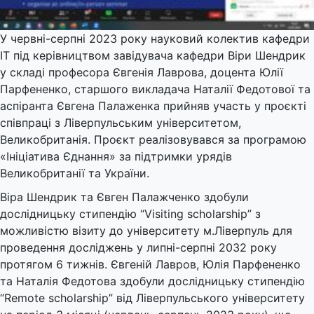
У червні-серпні 2023 року науковий колектив кафедри
ІТ під керівництвом завідувача кафедри Віри Шендрик
у складі професора Євгенія Лаврова, доцента Юлії
Парфененко, старшого викладача Наталії Федотової та
аспіранта Євгена Палаженка прийняв участь у проєкті
співпраці з Ліверпульським університетом,
Великобританія. Проєкт реалізовувався за програмою
«Ініціатива Єднання» за підтримки урядів
Великобританії та України.
Віра Шендрик та Євген Палажченко здобули
дослідницьку стипендію “Visiting scholarship” з
можливістю візиту до університету м.Ліверпуль для
проведення досліджень у липні-серпні 2032 року
протягом 6 тижнів. Євгеній Лавров, Юлія Парфененко
та Наталія Федотова здобули дослідницьку стипендію
“Remote scholarship” від Ліверпульського університету