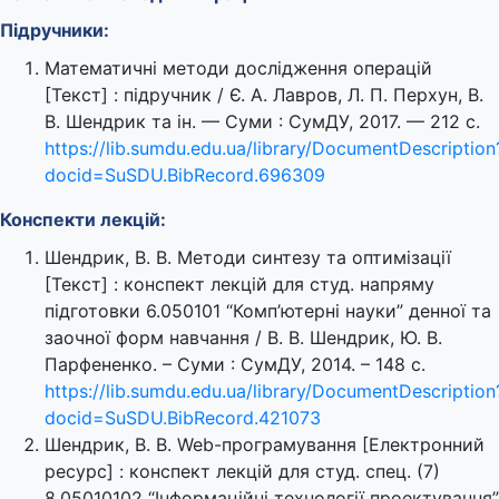
Підручники:
Математичні методи дослідження операцій
[Текст] : підручник / Є. А. Лавров, Л. П. Перхун, В.
В. Шендрик та ін. — Суми : СумДУ, 2017. — 212 с.
https://lib.sumdu.edu.ua/library/DocumentDescription
docid=SuSDU.BibRecord.696309
Конспекти лекцій:
Шендрик, В. В. Методи синтезу та оптимізації
[Текст] : конспект лекцій для студ. напряму
підготовки 6.050101 “Комп’ютерні науки” денної та
заочної форм навчання / В. В. Шендрик, Ю. В.
Парфененко. – Суми : СумДУ, 2014. – 148 с.
https://lib.sumdu.edu.ua/library/DocumentDescription
docid=SuSDU.BibRecord.421073
Шендрик, В. В. Web-програмування [Електронний
ресурс] : конспект лекцій для студ. спец. (7)
8.05010102 “Інформаційні технології проектування”