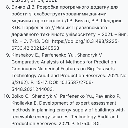
Бичко Д.В. Розробка програмного додатку для
роботи зі слабоструктурованими даними
медичних протоколів / Д.В. Бичко, В.В. Шендрик,
Ю.В. Парфененко // Вісник Приазовського
державного технічного університету. – 2021. – Вип.
42. – С. 7-13. DOI: https://doi.org/10.31498/2225-
6733.42.2021.240563
Kinshakov E., Parfenenko Yu., Shendryk V.
Comparative Analysis of Methods for Prediction
Continuous Numerical Features on Big Datasets.
Technology Audit and Production Reserves. 2021. No
6/2(62). P. 15-17. DOI: 10.15587/2706-
5448.2021.244003.
Boiko O., Shendryk V., Parfenenko Yu., Pavlenko P.,
Kholiavka E. Development of expert assessment
methods in planning energy supply of buildings with
renewable energy sources. Technology Audit and
Production Reserves. 2021. P. 51-54. DOI: