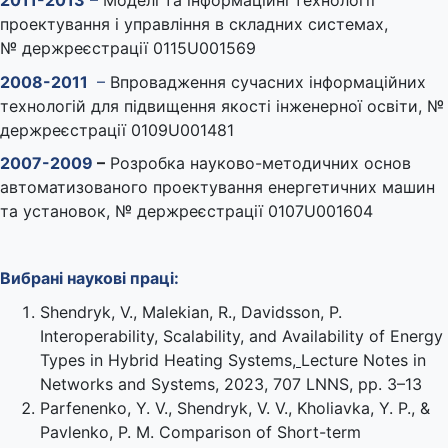
проектування і управління в складних системах,
№ держреєстрації 0115U001569
2008-2011
–
Впровадження сучасних інформаційних
технологій для підвищення якості інженерної освіти, №
держреєстрації 0109U001481
2007-2009
–
Розробка науково-методичних основ
автоматизованого проектування енергетичних машин
та установок, № держреєстрації 0107U001604
Вибрані
наукові праці:
Shendryk, V., Malekian, R., Davidsson, P.
Interoperability, Scalability, and Availability of Energy
Types in Hybrid Heating Systems
,
Lecture Notes in
Networks and Systems, 2023, 707 LNNS, pp. 3–13
Parfenenko, Y. V., Shendryk, V. V., Kholiavka, Y. P., &
Pavlenko, P. M. Comparison of Short-term