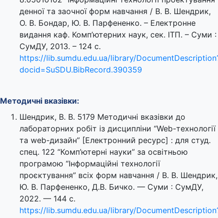
денної та заочної форм навчання / В. В. Шендрик,
О. В. Бондар, Ю. В. Парфененко. – Електронне
видання каф. Комп’ютерних наук, сек. ІТП. – Суми :
СумДУ, 2013. – 124 с.
https://lib.sumdu.edu.ua/library/DocumentDescription
docid=SuSDU.BibRecord.390359
Методичні вказівки:
Шендрик, В. В. 5179 Методичні вказівки до
лабораторних робіт із дисципліни “Web-технології
та web-дизайн” [Електронний ресурс] : для студ.
спец. 122 “Комп’ютерні науки” за освітньою
програмою “Інформаційні технології
проєктування” всіх форм навчання / В. В. Шендрик,
Ю. В. Парфененко, Д.В. Бичко. — Суми : СумДУ,
2022. — 144 с.
https://lib.sumdu.edu.ua/library/DocumentDescription