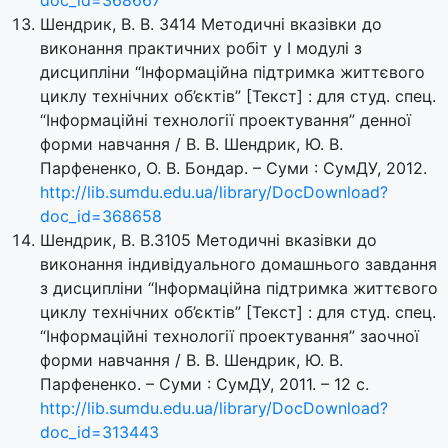
doc_id=368667
Шендрик, В. В. 3414 Методичні вказівки до
виконання практичних робіт у I модулі з
дисципліни “Інформаційна підтримка життєвого
циклу технічних об’єктів” [Текст] : для студ. спец.
“Інформаційні технології проектування” денної
форми навчання / В. В. Шендрик, Ю. В.
Парфененко, О. В. Бондар. – Суми : СумДУ, 2012.
http://lib.sumdu.edu.ua/library/DocDownload?
doc_id=368658
Шендрик, В. В.3105 Методичні вказівки до
виконання індивідуального домашнього завдання
з дисципліни “Інформаційна підтримка життєвого
циклу технічних об’єктів” [Текст] : для студ. спец.
“Інформаційні технології проектування” заочної
форми навчання / В. В. Шендрик, Ю. В.
Парфененко. – Суми : СумДУ, 2011. – 12 с.
http://lib.sumdu.edu.ua/library/DocDownload?
doc_id=313443