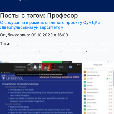
Посты с тэгом: Професор
Стажування в рамках спільного проекту СумДУ з
Ліверпульським університетом
Опубликовано: 09.10.2023 в 16:00
Тэги:
ITP
,
Інформаційні технології проектування
,
кафедри
комп’ютерних наук
,
Професор
,
Стажування
,
Сумський
державний університет