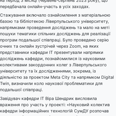
на період 3 місяці (червень-серпень 2023 року), що
передбачала онлайн-участь в усіх заходах.
Стажування включало ознайомлення з матеріальною
базою та бібліотекою Ліверпульського університету,
напрямками проведення досліджень та мало на меті
пошуки тематики спільних досліджень для реалізації
програм подальшої співпраці. Було проведено серію
очних та онлайн зустрічей через Zoom, на яких
представники кафедри ІТ презентували напрямки
досліджень кафедри, познайомилися із науковими
колективами закордонних колег з Ліверпульського
університету та їх дослідженнями, зокрема, із
діяльністю за проектом Meta City та напрямком Digital
Twin, визначили коло наукової проблематики для
подальшої співпраці.
Завідувач кафедри ІТ Віра Шендрик висловила
враження про участь у проекті: «Науковий колектив
кафедри інформаційних технологій СумДУ розпочав