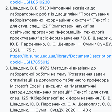
docid=USH.8519230
Шендрик, В. В. 5130 Методичні вказівки до
лабораторних робіт із дисципліни “Проєктування
веборієнтованих інформаційних систем” [Текст] :
для студ. спец. 122 “Комп’ютерні науки” за
освітньою програмою “Інформаційні технології
проєктування” всіх форм навчання / В. В. Шендрик,
Ю. В. Парфененко, С. О. Шендрик. — Суми : СумДУ,
2021. — 75 с.
https://lib.sumdu.edu.ua/library/DocumentDescription
docid=USH.7855912
Шендрик, В. В. 4972 Методичні вказівки до
лаборатоної роботи на тему “Розв’язання задач
оптимізації за допомогою табличного професора
Microsoft Excel” з дисципліни “Математичні
методи дослідження операцій” [Текст] : для студ.
спец. 125 “Кібербезпека” всіх форм навчання / В. В.
Шендрик, Ю. В. Парфененко, О. А. Шовкопляс, С. О.
Шендрик. — Суми : СумДУ, 2020. — 40 с.