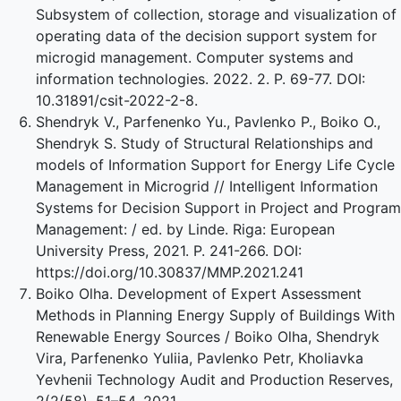
Subsystem of collection, storage and visualization of
operating data of the decision support system for
microgid management. Computer systems and
information technologies. 2022. 2. P. 69-77. DOI:
10.31891/csit-2022-2-8.
Shendryk V., Parfenenko Yu., Pavlenko P., Boiko O.,
Shendryk S. Study of Structural Relationships and
models of Information Support for Energy Life Cycle
Management in Microgrid // Intelligent Information
Systems for Decision Support in Project and Program
Management: / ed. by Linde. Riga: European
University Press, 2021. P. 241-266. DOI:
https://doi.org/10.30837/MMP.2021.241
Boiko Olha. Development of Expert Assessment
Methods in Planning Energy Supply of Buildings With
Renewable Energy Sources / Boiko Olha, Shendryk
Vira, Parfenenko Yuliia, Pavlenko Petr, Kholiavka
Yevhenii Technology Audit and Production Reserves,
2(2(58), 51–54, 2021.