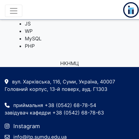
НТМL
CSS
JS
WP
MySQL
PHP
НКНМЦ
вул. Харківська, 116, Суми, Україна, 40007
Головний корпус, 13-й поверх, ауд. Г1303
приймальня +38 (0542) 68-78-54
завідувач кафедри +38 (0542) 68-78-63
Instagram
info@itp.sumdu.edu.ua