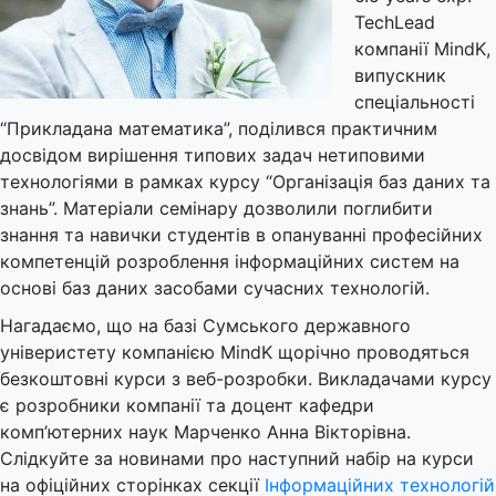
TechLead
компанії MindK,
випускник
спеціальності
“Прикладана математика”, поділився практичним
досвідом вирішення типових задач нетиповими
технологіями в рамках курсу “Організація баз даних та
знань”. Матеріали семінару дозволили поглибити
знання та навички студентів в опануванні професійних
компетенцій розроблення інформаційних систем на
основі баз даних засобами сучасних технологій.
Нагадаємо, що на базі Сумського державного
універистету компанією MindK щорічно проводяться
безкоштовні курси з веб-розробки. Викладачами курсу
є розробники компанії та доцент кафедри
комп’ютерних наук Марченко Анна Вікторівна.
Слідкуйте за новинами про наступний набір на курси
на офіційних сторінках секції
Інформаційних технологій