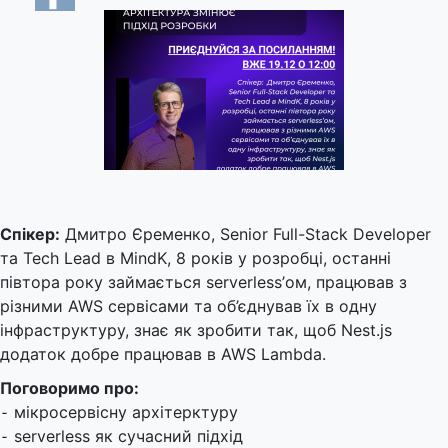
Спікер:
Дмитро Єременко, Senior Full-Stack Developer
та Tech Lead в MindK, 8 років у розробці, останні
півтора року займається serverless’ом, працював з
різними AWS сервісами та об’єднував їх в одну
інфраструктуру, знає як зробити так, щоб Nest.js
додаток добре працював в AWS Lambda.
Поговоримо про:
⁃ мікросервісну архітерктуру
⁃ serverless як сучасний підхід