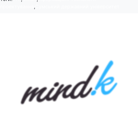
проектування
,
Сумський державний університет