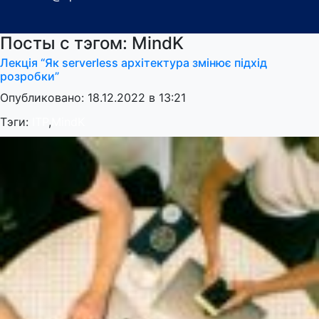
Посты с тэгом: MindK
Лекція “Як serverless архітектура змінює підхід
розробки”
Опубликовано: 18.12.2022 в 13:21
Тэги:
ITP
,
MindK