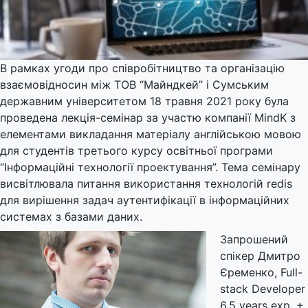
В рамках угоди про співробітництво та організацію
взаємовідносин між ТОВ “Майндкей” і Сумським
державним університетом 18 травня 2021 року була
проведена лекція-семінар за участю компанії MindK з
елементами викладання матеріалу англійською мовою
для студентів третього курсу освітньої програми
“Інформаційні технології проектування”. Тема семінару
висвітлювала питання використання технологій redis
для вирішення задач аутентифікації в інформаційних
системах з базами даних.
Запрошений
спікер Дмитро
Єременко, Full-
stack Developer
6.5 years exp. +