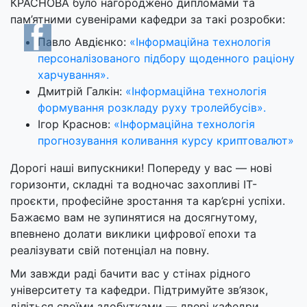
КРАСНОВА було нагороджено дипломами та
пам’ятними сувенірами кафедри за такі розробки:
Павло Авдієнко:
«Інформаційна технологія
персоналізованого підбору щоденного раціону
харчування».
Дмитрій Галкін:
«Інформаційна технологія
формування розкладу руху тролейбусів».
Ігор Краснов:
«Інформаційна технологія
прогнозування коливання курсу криптовалют»
Дорогі наші випускники! Попереду у вас — нові
горизонти, складні та водночас захопливі ІТ-
проєкти, професійне зростання та кар’єрні успіхи.
Бажаємо вам не зупинятися на досягнутому,
впевнено долати виклики цифрової епохи та
реалізувати свій потенціал на повну.
Ми завжди раді бачити вас у стінах рідного
університету та кафедри. Підтримуйте зв’язок,
діліться своїми здобутками — двері кафедри