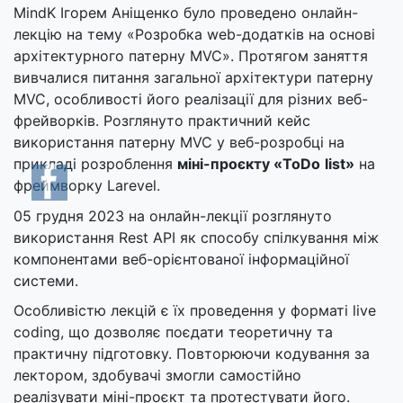
MindK Ігорем Аніщенко було проведено онлайн-
лекцію на тему «Розробка web-додатків на основі
архітектурного патерну MVC». Протягом заняття
вивчалися питання загальної архітектури патерну
MVC, особливості його реалізації для різних веб-
фрейворків. Розглянуто практичний кейс
використання патерну MVC у веб-розробці на
прикладі розроблення
міні-проєкту «
ToDo
list
»
на
фреймворку Larevel.
05 грудня 2023 на онлайн-лекції розглянуто
використання Rest API як способу спілкування між
компонентами веб-орієнтованої інформаційної
системи.
Особливістю лекцій є їх проведення у форматі live
coding, що дозволяє поєдати теоретичну та
практичну підготовку. Повторюючи кодування за
лектором, здобувачі змогли самостійно
реалізувати міні-проєкт та протестувати його.