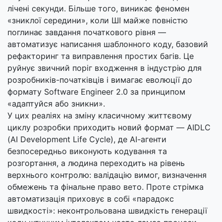
лічені секунди. Більше того, виникає феномен
«зниклої середини», коли ШІ майже повністю
поглинає завдання початкового рівня —
автоматизує написання шаблонного коду, базовий
рефакторинг та виправлення простих багів. Це
руйнує звичний поріг входження в індустрію для
розробників-початківців і вимагає еволюції до
формату Software Engineer 2.0 за принципом
«адаптуйся або зникни».
У цих реаліях на зміну класичному життєвому
циклу розробки приходить новий формат — AIDLC
(AI Development Life Cycle), де АІ-агенти
безпосередньо виконують кодування та
розгортання, а людина переходить на рівень
верхнього контролю: валідацію вимог, визначення
обмежень та фінальне право вето. Проте стрімка
автоматизація приховує в собі «парадокс
швидкості»: неконтрольована швидкість генерації