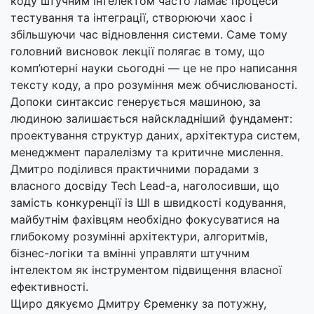
коду штучним інтелектом часто ламає процеси
тестування та інтеграції, створюючи хаос і
збільшуючи час відновлення системи. Саме тому
головний висновок лекції полягає в тому, що
комп’ютерні науки сьогодні — це не про написання
тексту коду, а про розуміння меж обчислюваності.
Допоки синтаксис генерується машиною, за
людиною залишається найскладніший фундамент:
проектування структур даних, архітектура систем,
менеджмент паралелізму та критичне мислення.
Дмитро поділився практичними порадами з
власного досвіду Tech Lead-а, наголосивши, що
замість конкуренції із ШІ в швидкості кодування,
майбутнім фахівцям необхідно фокусуватися на
глибокому розумінні архітектури, алгоритмів,
бізнес-логіки та вмінні управляти штучним
інтелектом як інструментом підвищення власної
ефективності.
Щиро дякуємо Дмитру Єременку за потужну,