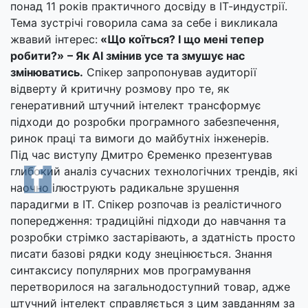
понад 11 років практичного досвіду в ІТ-индустрії.
Тема зустрічі говорила сама за себе і викликала
жвавий інтерес:
«Що коїться? І що мені тепер
робити?»
– Як АІ змінив усе та змушує нас
змінюватись.
Спікер запропонував аудиторії
відверту й критичну розмову про те, як
генеративний штучний інтелект трансформує
підходи до розробки програмного забезпечення,
ринок праці та вимоги до майбутніх інженерів.
Під час виступу Дмитро Єременко презентував
глибокий аналіз сучасних технологічних трендів, які
наочно ілюструють радикальне зрушення
парадигми в ІТ. Спікер розпочав із реалістичного
попередження: традиційні підходи до навчання та
розробки стрімко застарівають, а здатність просто
писати базові рядки коду знецінюється. Знання
синтаксису популярних мов програмування
перетворилося на загальнодоступний товар, адже
штучний інтелект справляється з цим завданням за