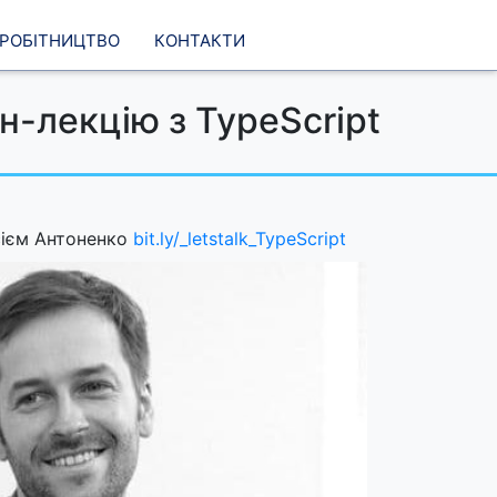
вробітництво
Контакти
н-лекцію з TypeScript
ксієм Антоненко
bit.ly/_letstalk_TypeScript