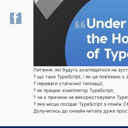
Питання, які будуть розглядатися на зустр
? що таке TypeScript, і як це пов’язано з 
? переваги статичної типізації;
? як працює компілятор TypeScript;
? чи є причини не використовувати TypeS
? яке місце посідає TypeScript з-поміж С#
Долучитись до онлайн-мітапу дуже прос