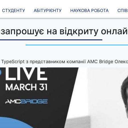
Студенту
Абітурієнту
Наукова робота
Спі
запрошує на відкриту онлай
о TypeScript з представником компанії AMC Bridge Оле