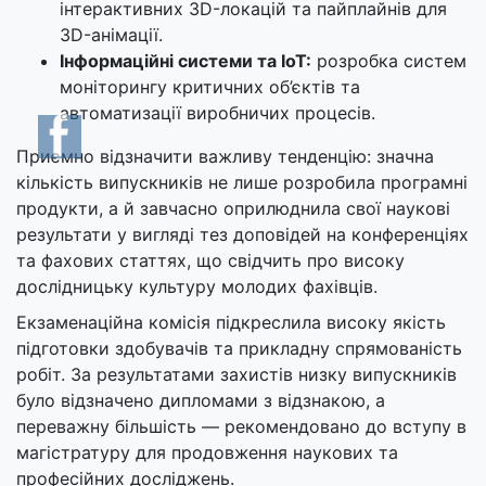
інтерактивних 3D-локацій та пайплайнів для
3D-анімації.
Інформаційні системи та IoT:
розробка систем
моніторингу критичних об’єктів та
автоматизації виробничих процесів.
Приємно відзначити важливу тенденцію: значна
кількість випускників не лише розробила програмні
продукти, а й завчасно оприлюднила свої наукові
результати у вигляді тез доповідей на конференціях
та фахових статтях, що свідчить про високу
дослідницьку культуру молодих фахівців.
Екзаменаційна комісія підкреслила високу якість
підготовки здобувачів та прикладну спрямованість
робіт. За результатами захистів низку випускників
було відзначено дипломами з відзнакою, а
переважну більшість — рекомендовано до вступу в
магістратуру для продовження наукових та
професійних досліджень.