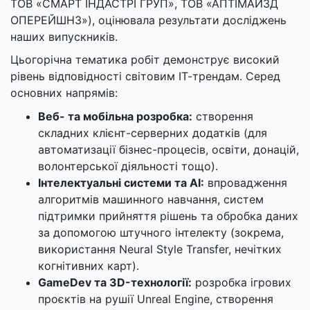
ТОВ «СМАРТ ІНДАСТРІ ГРУП», ТОВ «АПТІМАЙЗД
ОПЕРЕЙШНЗ»), оцінювала результати досліджень
наших випускників.
Цьогорічна тематика робіт демонструє високий
рівень відповідності світовим ІТ-трендам. Серед
основних напрямів:
Веб- та мобільна розробка:
створення
складних клієнт-серверних додатків (для
автоматизації бізнес-процесів, освіти, донацій,
волонтерської діяльності тощо).
Інтелектуальні системи та AI:
впровадження
алгоритмів машинного навчання, систем
підтримки прийняття рішень та обробка даних
за допомогою штучного інтелекту (зокрема,
використання Neural Style Transfer, нечітких
когнітивних карт).
GameDev та 3D-технології:
розробка ігрових
проєктів на рушії Unreal Engine, створення