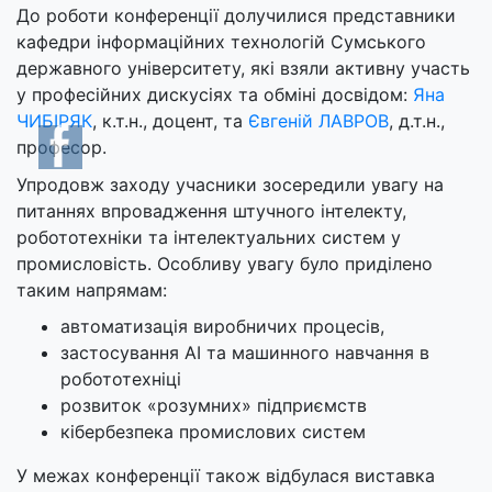
До роботи конференції долучилися представники
кафедри інформаційних технологій Сумського
державного університету, які взяли активну участь
у професійних дискусіях та обміні досвідом:
Яна
ЧИБІРЯК
, к.т.н., доцент, та
Євгеній ЛАВРОВ
, д.т.н.,
професор.
Упродовж заходу учасники зосередили увагу на
питаннях впровадження штучного інтелекту,
робототехніки та інтелектуальних систем у
промисловість. Особливу увагу було приділено
таким напрямам:
автоматизація виробничих процесів,
застосування AI та машинного навчання в
робототехніці
розвиток «розумних» підприємств
кібербезпека промислових систем
У межах конференції також відбулася виставка