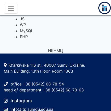
НТМL
CSS
JS
WP
MySQL
PHP
НКНМЦ
Kharkivska 116 st., 40007 Sumy, Ukraine,
Main Building, 13th Floor, Room 1303
office +38 (0542) 68-78-54
head of department +38 (0542) 68-78-63
Instagram
info@itp.sumdu.edu.ua