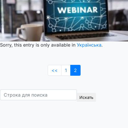
Sorry, this entry is only available in
Українська
.
<<
1
2
Поиск
Искать