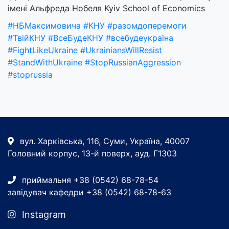
імені Альфреда Нобеля Kyiv School of Economics
#НБМаксимовича
#КНУ
#разомдоперемоги
#ТвійКНУ
#ВсеБудеКНУ
#всебудеукраїна
#FightLikeUkraine
#UkrainiansWillResist
#StandWithUkraine
#StopRussianAggression
#stoprussia
вул. Харківська, 116, Суми, Україна, 40007
Головний корпус, 13-й поверх, ауд. Г1303
приймальня +38 (0542) 68-78-54
завідувач кафедри +38 (0542) 68-78-63
Instagram