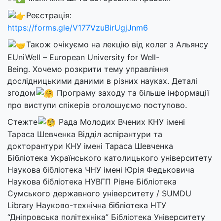
Реєстрація:
https://forms.gle/V177VzuBirUgjJnm6
Також очікуємо на лекцію від колег з Альянсу
EUniWell – European University for Well-
Being. Хочемо розкрити тему управління
дослідницькими даними в різних науках. Деталі
згодом
Програму заходу та більше інформації
про виступи спікерів оголошуємо поступово.
Стежте
Рада Молодих Вчених КНУ імені
Тараса Шевченка Відділ аспірантури та
докторантури КНУ імені Тараса Шевченка
Бібліотека Українського католицького університету
Наукова бібліотека ЧНУ імені Юрія Федьковича
Наукова бібліотека НУВГП Рівне Бібліотека
Сумського державного університету / SUMDU
Library Науково-технічна бібліотека НТУ
“Дніпровська політехніка” Бібліотека Університету